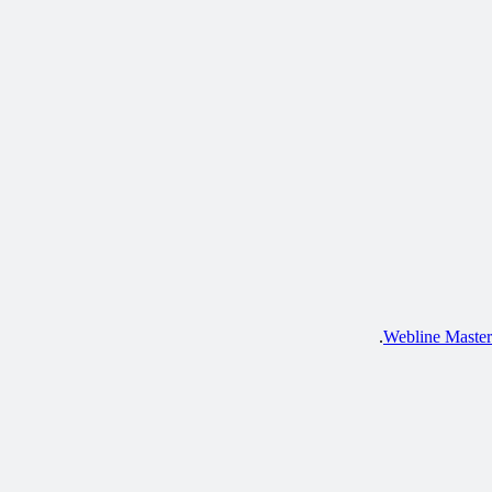
.
Webline Maste