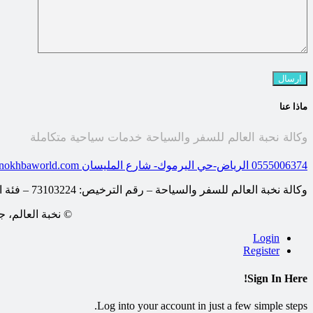
ماذا عنا
وكالة نحبة العالم للسفر والسياحة خدمات سياحية متكاملة
0555006374
الرياض-حي اليرموك- شارع المليسان
nokhbaworld.com
وكالة نخبة العالم للسفر والسياحة – رقم الترخيص: 73103224 – فئة الترخيص: وكالة السفر والسياحة
© نخبة العالم، 
Login
Register
Sign In Here!
Log into your account in just a few simple steps.