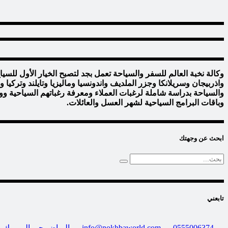
وكالة نخبة العالم للسفر والسياحة تعمل بجد لتصبح الخيار الأول للس
واذربيجان وسريلانكا وجزر الملديف واندونسيا وماليزيا وتايلند وتركي
والسياحة بدراسة شاملة لرغبات العملاء ومعرفة رغباتهم السياحية وو
وباقات البرامج السياحية لشهر العسل والعائلات.
ابحث عن وجهتك
تابعني
0555006374
info@nokhbaworld.com
الرياض-حي اليرموك- 