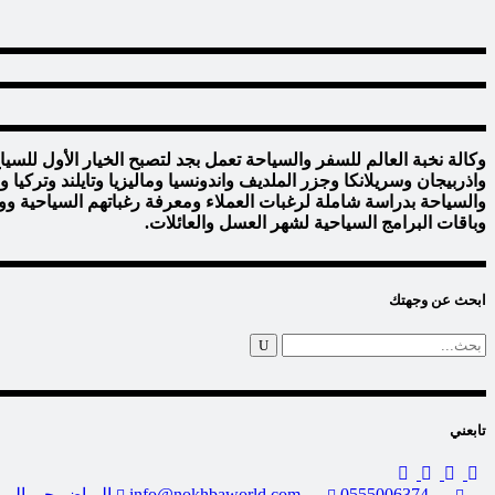
وكالة نخبة العالم للسفر والسياحة تعمل بجد لتصبح الخيار الأول للس
واذربيجان وسريلانكا وجزر الملديف واندونسيا وماليزيا وتايلند وتركي
والسياحة بدراسة شاملة لرغبات العملاء ومعرفة رغباتهم السياحية وو
وباقات البرامج السياحية لشهر العسل والعائلات.
ابحث عن وجهتك
Search
for:
تابعني
0555006374
info@nokhbaworld.com
الرياض-حي الير