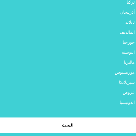
تركيا
أذربيجان
تايلاند
المالديف
جورجيا
البوسنه
ماليزيا
موريشيوس
سيريلانكا
عروض
اندونيسيا