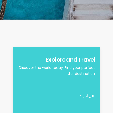
Explore and Travel
Discover the world today. Find your perfect
far destination.