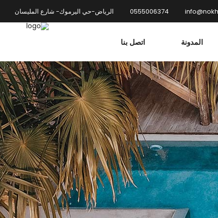
info@nok
0555006374
الرياض-حي اليرموك- شارع المليسان
المدونة
اتصل بنا