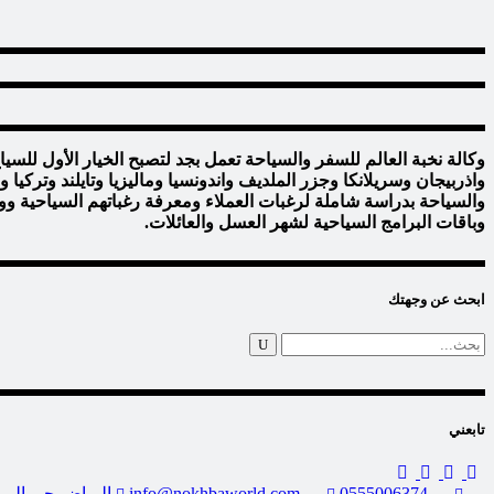
وكالة نخبة العالم للسفر والسياحة تعمل بجد لتصبح الخيار الأول للس
واذربيجان وسريلانكا وجزر الملديف واندونسيا وماليزيا وتايلند وتركي
والسياحة بدراسة شاملة لرغبات العملاء ومعرفة رغباتهم السياحية وو
وباقات البرامج السياحية لشهر العسل والعائلات.
ابحث عن وجهتك
Search
for:
تابعني
0555006374
info@nokhbaworld.com
الرياض-حي الير