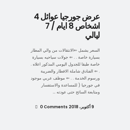
عرض جورجيا عوائل 4
اشخاص 8 ايام / 7
ليالي
السعر يشمل ⇐الانتقالات من والي المطار
بسيارة خاصة . . ⇐ جولات سياحيه بسيارة
خاصة طبقا للجدول اليومي المذكور اعلاه .
. ⇐ الفنادق شاملة الافطار والضريبة
ورسوم الخدمة . . ⇐ موظف عربي موجود
في جورجيا ( للمساعدة والاستفسار
ومتابعة السائح حتى عودته
9 أكتوبر، 2018
0 Comments