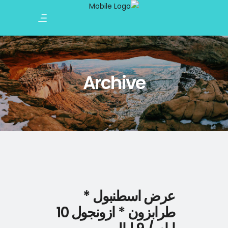
Archive
عرض اسطنبول *
طرابزون * ازونجول 10