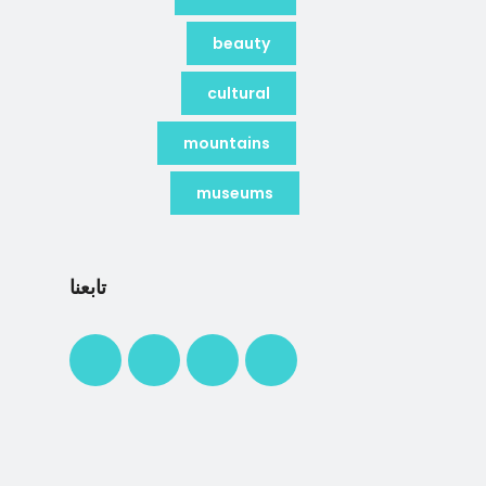
beauty
cultural
mountains
museums
تابعنا