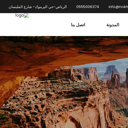
info@nok
0555006374
الرياض-حي اليرموك- شارع المليسان
المدونة
اتصل بنا